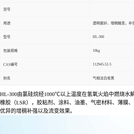
货号
用途
透明度好、增稠触变，补
HL-300
型号
10kg
包装规格
112945-52-5
CAS编号
别名
气相法白炭黑
HL-300由氯硅烷经1000℃以上温度在氢氧火焰中燃
橡胶（LSR），胶粘剂、涂料、油墨、气密材料、薄膜
优异的增稠补强以及流变效果。