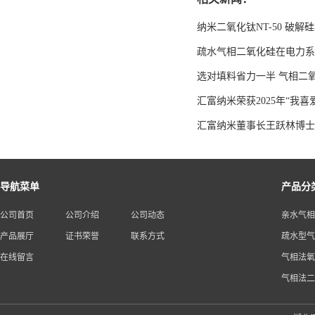
纳米二氧化钛NT-50 破解
疏水气相二氧化硅在电力系
选对填料省力一半 气相二
汇富纳米荣获2025年“我
汇富纳米董事长王跃林博士
导航菜单
产品分
公司首页
公司介绍
公司动态
亲水气相
产品展厅
证书荣誉
联系方式
疏水型气
在线留言
气相法氧
气相法二