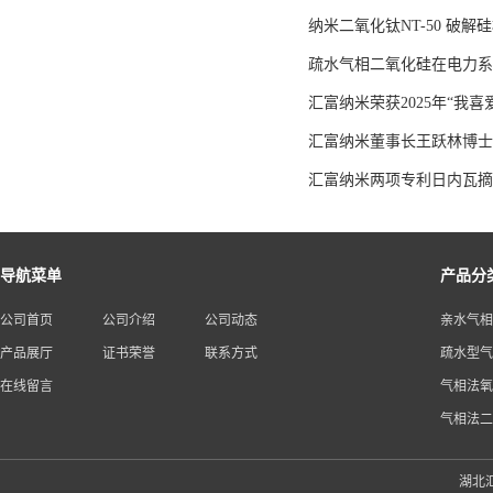
纳米二氧化钛NT-50 破解
疏水气相二氧化硅在电力系
汇富纳米荣获2025年“我
汇富纳米董事长王跃林博士
汇富纳米两项专利日内瓦摘
导航菜单
产品分
公司首页
公司介绍
公司动态
亲水气相
产品展厅
证书荣誉
联系方式
疏水型气
在线留言
气相法氧
气相法二
湖北