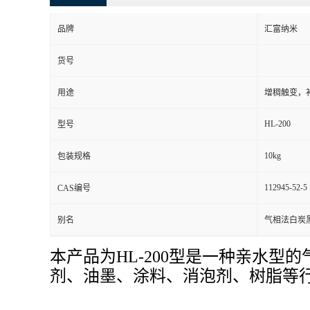
品牌
汇富纳米
货号
用途
增稠触变，
HL-200
型号
10kg
包装规格
112945-52-5
CAS编号
别名
气相法白炭
本产品为HL-200型是一种亲水型
剂、油墨、涂料、消泡剂、树脂等