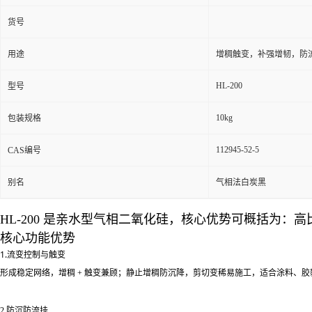
货号
用途
增稠触变，补强增韧，防
HL-200
型号
10kg
包装规格
112945-52-5
CAS编号
别名
气相法白炭黑
HL‑200 是亲水型气相二氧化硅，核心优势可概括为
核心功能优势
1.流变控制与触变
形成稳定网络，
增稠 + 触变
兼顾；静止增稠防沉降，剪切变稀易施工，适合涂料、胶
2.防沉防流挂