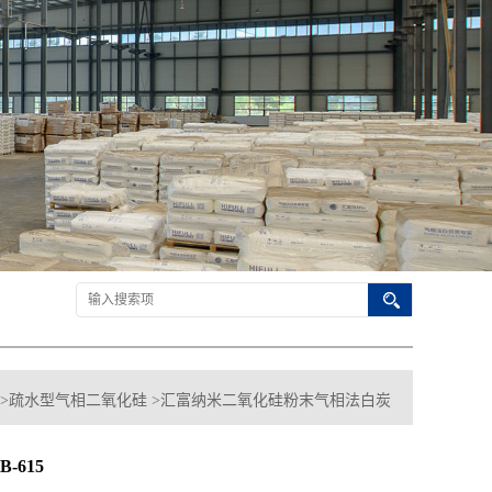
>
疏水型气相二氧化硅
>
汇富纳米二氧化硅粉末气相法白炭
615