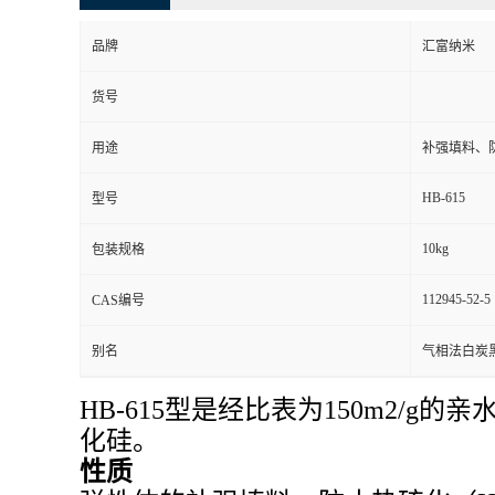
品牌
汇富纳米
货号
用途
补强填料、
HB-615
型号
10kg
包装规格
112945-52-5
CAS编号
别名
气相法白炭
HB-615型是经比表为150m2
化硅。
性质