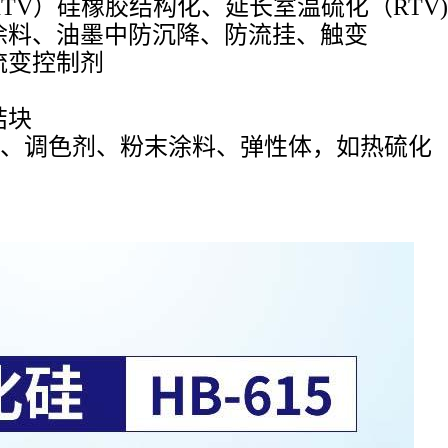
TV）硅橡胶结构化、
延长室温硫化（RTV
涂料、油墨中防沉降、
防流挂、触变
流变控制剂
结块
胶、
调色剂、
粉末涂料、
弹性体，如热硫化（