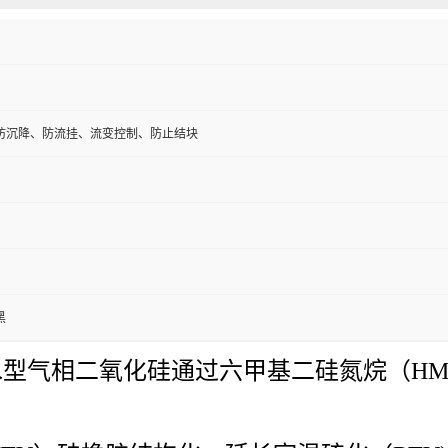
防沉降、防流挂、流变控制、防止结块
黑
/g的亲水型气相二氧化硅通过六甲基二硅氮烷（