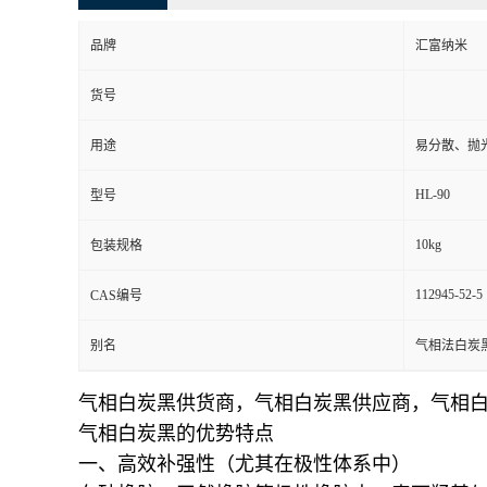
品牌
汇富纳米
货号
用途
易分散、抛
HL-90
型号
10kg
包装规格
112945-52-5
CAS编号
别名
气相法白炭
气相白炭黑供货商，气相白炭黑供应商，气相
气相白炭黑的优势特点
一、高效补强性（尤其在极性体系中）