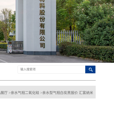
品展厅
>
亲水气相二氧化硅
>
亲水型气相白炭黑报价 汇富纳米