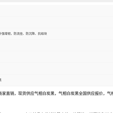
补强增韧，防流挂、防沉降、抗结块
黑
商家直销，现货供应气相白炭黑，气相白炭黑全国供应报价，气