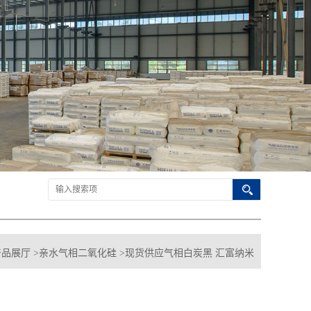
产品展厅
>
亲水气相二氧化硅
>
现货供应气相白炭黑 汇富纳米