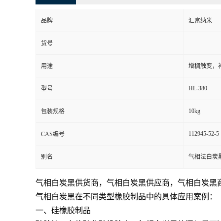
品牌
汇富纳米
货号
用途
增稠触变，
HL-380
型号
10kg
包装规格
112945-52-5
CAS编号
别名
气相法白炭
气相白炭黑供货商，气相白炭黑供应商，气相白炭黑
气相白炭黑在不同类型橡胶制品中的具体应用案例：
一、硅橡胶制品